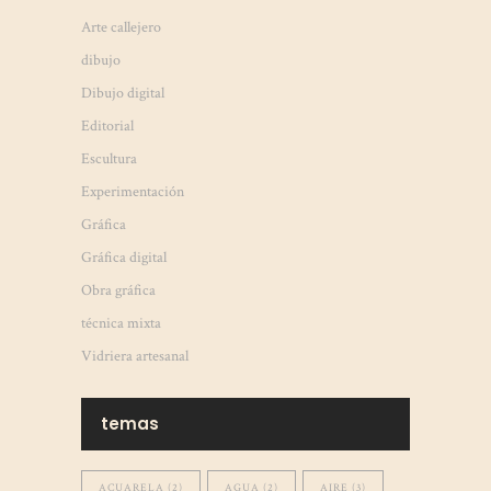
Arte callejero
dibujo
Dibujo digital
Editorial
Escultura
Experimentación
Gráfica
Gráfica digital
Obra gráfica
técnica mixta
Vidriera artesanal
temas
ACUARELA
(2)
AGUA
(2)
AIRE
(3)