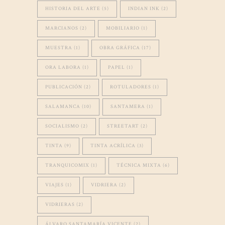
HISTORIA DEL ARTE
(5)
INDIAN INK
(2)
MARCIANOS
(2)
MOBILIARIO
(1)
MUESTRA
(1)
OBRA GRÁFICA
(17)
ORA LABORA
(1)
PAPEL
(1)
PUBLICACIÓN
(2)
ROTULADORES
(1)
SALAMANCA
(10)
SANTAMERA
(1)
SOCIALISMO
(2)
STREETART
(2)
TINTA
(9)
TINTA ACRÍLICA
(3)
TRANQUICOMIX
(1)
TÉCNICA MIXTA
(6)
VIAJES
(1)
VIDRIERA
(2)
VIDRIERAS
(2)
ÁLVARO SANTAMARÍA VICENTE
(2)