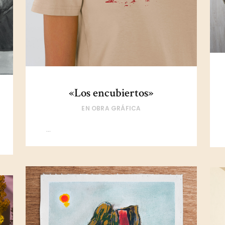
«Los encubiertos»
EN
OBRA GRÁFICA
...