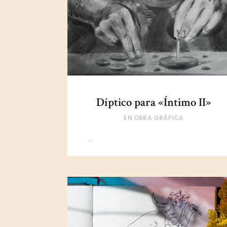
Díptico para «Íntimo II»
EN
OBRA GRÁFICA
...